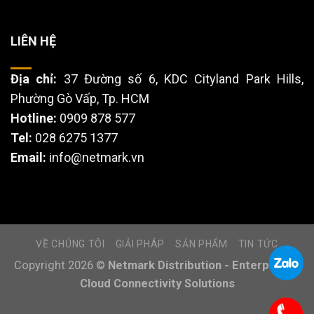
LIÊN HỆ
Địa chỉ:
37 Đường số 6, KDC Cityland Park Hills,
Phường Gò Vấp, Tp. HCM
Hotline:
0909 878 577
Tel:
028 6275 1377
Email:
info@netmark.vn
VỀ CHÚNG TÔI
GIẢI PHÁP
SẢN PHẨM
TIN TỨC
Copyright 2026 ©
Netmark Distribution - Enterprise &
Cloud Connectivity Solutions