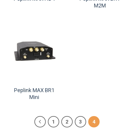
M2M
Peplink MAX BR1
Mini
1
2
3
4