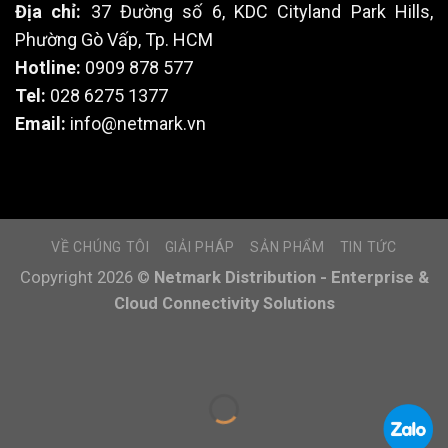
Địa chỉ:
37 Đường số 6, KDC Cityland Park Hills,
Phường Gò Vấp, Tp. HCM
Hotline:
0909 878 577
Tel:
028 6275 1377
Email:
info@netmark.vn
VỀ CHÚNG TÔI
GIẢI PHÁP
SẢN PHẨM
TIN TỨC
Copyright 2026 ©
Netmark Distribution - Enterprise &
Cloud Connectivity Solutions